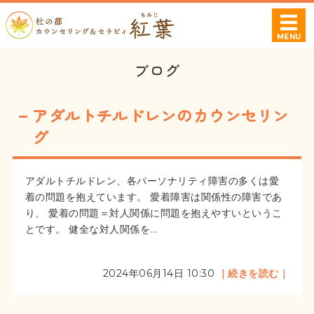
杜の都カウンセ
MENU
ホーム
ブログ
プロフィール
アダルトチルドレンのカウンセリン
相談可能な症状・お悩み
グ
料金案内
アダルトチルドレン、各パーソナリティ障害の多くは愛
着の問題を抱えています。 愛着障害は関係性の障害であ
ご利用・ご予約について
り、 愛着の問題＝対人関係に問題を抱えやすいというこ
とです。 健全な対人関係を...
2024年06月14日 10:30
｜続きを読む｜