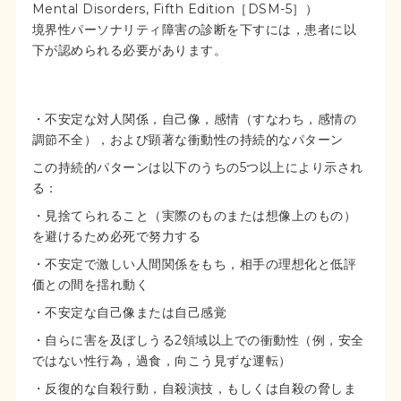
Mental Disorders
,
Fifth Edition
［DSM-5］）
境界性パーソナリティ障害の診断を下すには，患者に以
下が認められる必要があります。
・不安定な対人関係，自己像，感情（すなわち，感情の
調節不全），および顕著な衝動性の持続的なパターン
この持続的パターンは以下のうちの5つ以上により示され
る：
・見捨てられること（実際のものまたは想像上のもの）
を避けるため必死で努力する
・不安定で激しい人間関係をもち，相手の理想化と低評
価との間を揺れ動く
・不安定な自己像または自己感覚
・自らに害を及ぼしうる2領域以上での衝動性（例，安全
ではない性行為，過食，向こう見ずな運転）
・反復的な自殺行動，自殺演技，もしくは自殺の脅しま