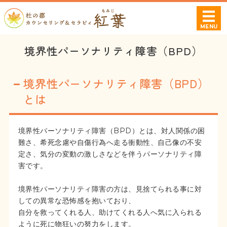
杜の都カウンセ
MENU
ホーム
境界性パーソナリティ障害（BPD）
プロフィール
境界性パーソナリティ障害（BPD）
相談可能な症状・お悩み
とは
料金案内
境界性パーソナリティ障害（BPD）とは、対人関係の困
難さ、希死念慮や自傷行為へ走る衝動性、自己像の不安
ご利用・ご予約について
定さ、気分の変動の激しさなどを伴うパーソナリティ障
害です。
境界性パーソナリティ障害の方は、見捨てられる事に対
しての異常な恐怖感を抱いており、
自分を救ってくれる人、助けてくれる人へ気に入られる
ように死に物狂いの努力をします。