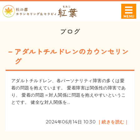
杜の都カウンセ
MENU
ホーム
ブログ
プロフィール
アダルトチルドレンのカウンセリン
相談可能な症状・お悩み
グ
料金案内
アダルトチルドレン、各パーソナリティ障害の多くは愛
着の問題を抱えています。 愛着障害は関係性の障害であ
ご利用・ご予約について
り、 愛着の問題＝対人関係に問題を抱えやすいというこ
とです。 健全な対人関係を...
2024年06月14日 10:30
｜続きを読む｜