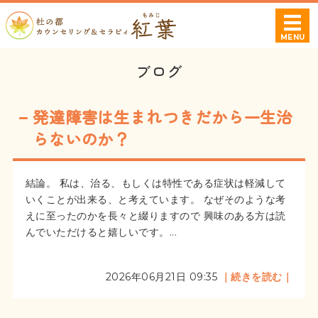
杜の都カウンセ
MENU
ホーム
ブログ
プロフィール
発達障害は生まれつきだから一生治
相談可能な症状・お悩み
らないのか？
料金案内
結論。 私は、治る、もしくは特性である症状は軽減して
いくことが出来る、と考えています。 なぜそのような考
ご利用・ご予約について
えに至ったのかを長々と綴りますので 興味のある方は読
んでいただけると嬉しいです。...
2026年06月21日 09:35
｜続きを読む｜