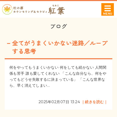
杜の都カウンセ
MENU
ホーム
ブログ
プロフィール
全てがうまくいかない迷路／ループ
相談可能な症状・お悩み
する思考
料金案内
何をやってもうまくいかない 何をしても続かない 人間関
係も苦手 誰も愛してくれない 「こんな自分なら、何をや
ご利用・ご予約について
ってもどうせ失敗するに決まっている」 「こんな世界な
ら、早く消えてしまい...
2025年02月07日 13:24
｜続きを読む｜