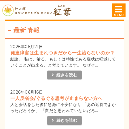
杜の都カウンセ
MENU
ホーム
最新情報
プロフィール
2026年06月21日
発達障害は生まれつきだから一生治らないのか？
相談可能な症状・お悩み
結論。 私は、治る、もしくは特性である症状は軽減して
いくことが出来る、と考えています。 なぜそ...
料金案内
続きを読む
ご利用・ご予約について
2026年06月16日
一人反省会/ぐるぐる思考が止まらない方へ
人と会話をした後に急激に不安になり 「あの返答でよか
っただろうか」 「変だと思われていないだろ...
続きを読む